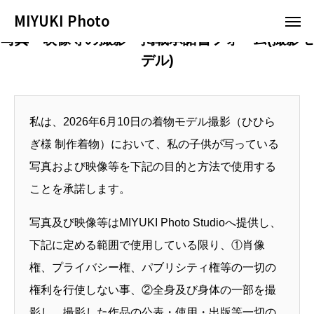
MIYUKI Photo
MIYUKI Photo
写真・映像等の撮影・掲載承諾書フォーム(撮影モ
デル)
インスタ
LINE
予約
問い合わせ
私は、2026年6月10日の着物モデル撮影（ひひら
HOME
ぎ様 制作着物）において、私の子供が写っている
撮影プラン
写真および映像等を下記の目的と方法で使用する
ことを承諾します。
お知らせ
写真及び映像等はMIYUKI Photo Studioへ提供し、
撮影について
下記に定める範囲で使用している限り、①肖像
権、プライバシー権、パブリシティ権等の一切の
予約カレンダー
権利を行使しない事、②全身及び身体の一部を撮
お問合せ
影し、撮影した作品の公表・使用・出版等一切の