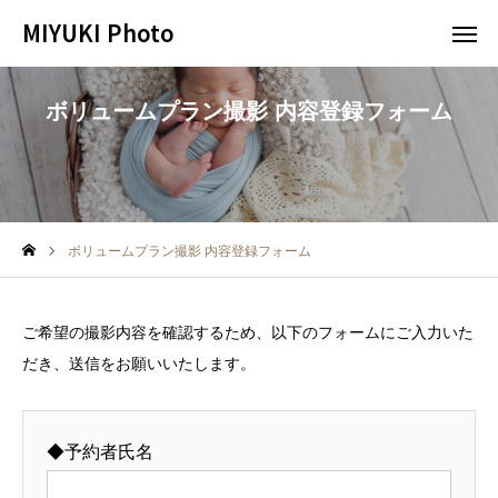
MIYUKI Photo
MIYUKI Photo
インスタ
LINE
ボリュームプラン撮影 内容登録フォーム
予約
問い合わせ
HOME
ボリュームプラン撮影 内容登録フォーム
撮影プラン
お知らせ
ご希望の撮影内容を確認するため、以下のフォームにご入力いた
だき、送信をお願いいたします。
撮影について
予約カレンダー
◆予約者氏名
お問合せ